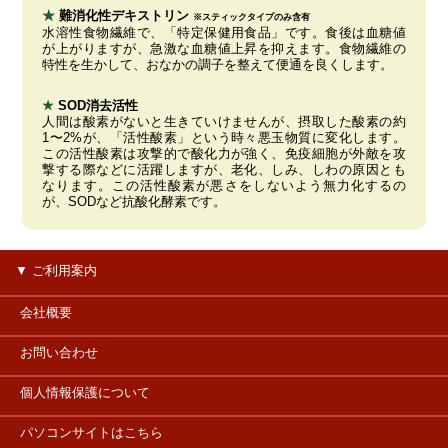
★
難消化性デキストリン
※スティックタイプのみ含有
水溶性食物繊維で、「特定保健用食品」です。食後は血糖値
が上がりますが、急激な血糖値上昇を抑えます。食物繊維の
特性を生かして、おなかの調子を整えて便通を良くします。
★
SOD消去活性
人間は酸素がないと生きていけませんが、摂取した酸素の約
1〜2%が、「活性酸素」という時々悪玉物質に変化します。
この活性酸素は攻撃的で酸化力が強く、免疫細胞が外敵を攻
撃する際などに活躍しますが、老化、しみ、しわの原因とも
なります。この活性酸素が悪さをしないよう無力化するの
が、SODなど抗酸化酵素です。
▼ ご利用案内
・特定商取引法に基づく表記
会社概要
・商品のお届けについて
お問い合わせ
・お支払いについて
個人情報保護について
・送料について
パソコンサイトはこちら