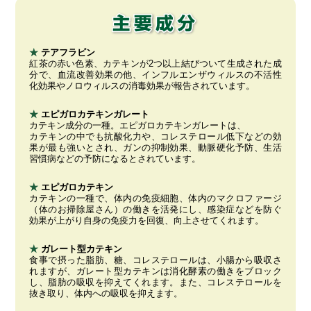
★
テアフラビン
紅茶の赤い色素、カテキンが2つ以上結びついて生成された成
分で、血流改善効果の他、インフルエンザウィルスの不活性
化効果やノロウィルスの消毒効果が報告されています。
★
エピガロカテキンガレート
カテキン成分の一種。エピガロカテキンガレートは、
カテキンの中でも抗酸化力や、コレステロール低下などの効
果が最も強いとされ、ガンの抑制効果、動脈硬化予防、生活
習慣病などの予防になるとされています。
★
エピガロカテキン
カテキンの一種で、体内の免疫細胞、体内のマクロファージ
（体のお掃除屋さん）の働きを活発にし、感染症などを防ぐ
効果が上がり自身の免疫力を回復、向上させてくれます。
★
ガレート型カテキン
食事で摂った脂肪、糖、コレステロールは、小腸から吸収さ
れますが、ガレート型カテキンは消化酵素の働きをブロック
し、脂肪の吸収を抑えてくれます。また、コレステロールを
抜き取り、体内への吸収を抑えます。