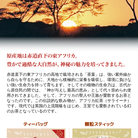
赤道直下の東アフリカの高地で栽培される「茶葉」は、強い紫外線か
ら自らを守るために、大地から積極的に栄養を吸収し、環境に負けな
い強い生命力を持って育ちます。そしてその植物の生命力は、古代か
ら原住民の間では、「神が与えし最高の恵み」として代々崇められ使
用されてきました。そして、アフリカの聖人や王族が愛飲するお茶と
なったのです。この伝説的な飲み物が、アフリカ紅茶（サライーチ）
です。現代では英国の上流階級をはじめ、王室でも愛飲されている幻
のお茶となっているのです。